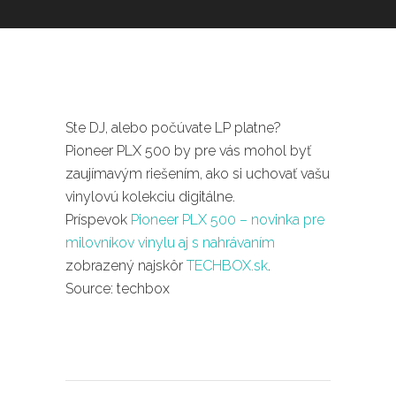
Ste DJ, alebo počúvate LP platne?
Pioneer PLX 500 by pre vás mohol byť
zaujímavým riešením, ako si uchovať vašu
vinylovú kolekciu digitálne.
Príspevok
Pioneer PLX 500 – novinka pre
milovníkov vinylu aj s nahrávaním
zobrazený najskôr
TECHBOX.sk
.
Source: techbox