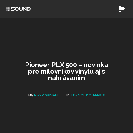
Pioneer PLX 500 – novinka
pre milovníkov vinylu aj s
nahrávaním
By
RSS channel
In
HS Sound News