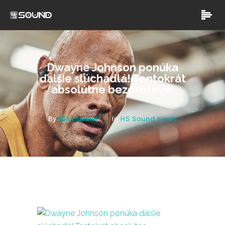
Dwayne Johnson ponúka
ďalšie slúchadlá! Tentokrát
absolútne bezdrôtové
By
RSS channel
In
HS Sound News