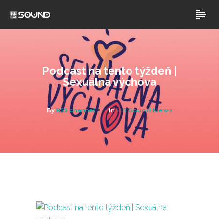
Podcast na tento týždeň |
Sexuálna výchova
By
RSS channel
In
HS Sound News