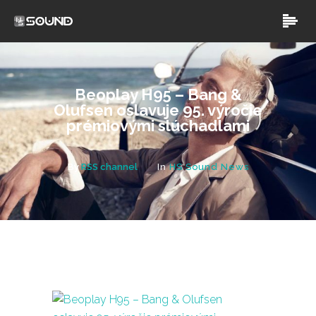
Beoplay H95 – Bang &
Olufsen oslavuje 95. výročie
prémiovými slúchadlami
By
RSS channel
In
HS Sound News