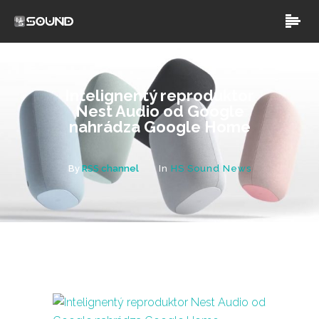
Intelignentý reproduktor
Nest Audio od Google
nahrádza Google Home
By
RSS channel
In
HS Sound News