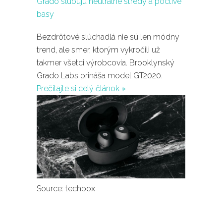
Bezdrôtové slúchadlá nie sú len módny
trend, ale smer, ktorým vykročili už
takmer všetci výrobcovia. Brooklynský
Grado Labs prináša model GT2020.
Prečítajte si celý článok »
Source: techbox