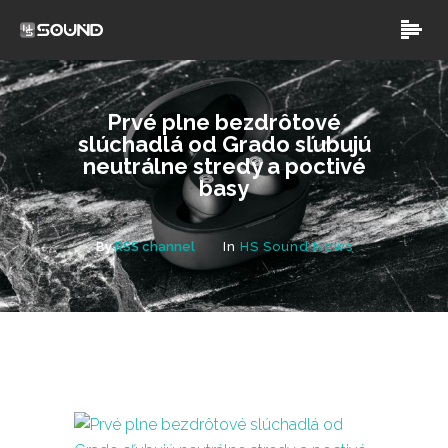
Prvé plne bezdrôtové
slúchadlá od Grado sľubujú
neutrálne stredy a poctivé
basy
By
RSS channel
In
HS Sound News