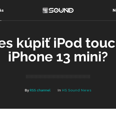
ás
N
es kúpiť iPod touch
iPhone 13 mini?
By
RSS channel
In
HS Sound News