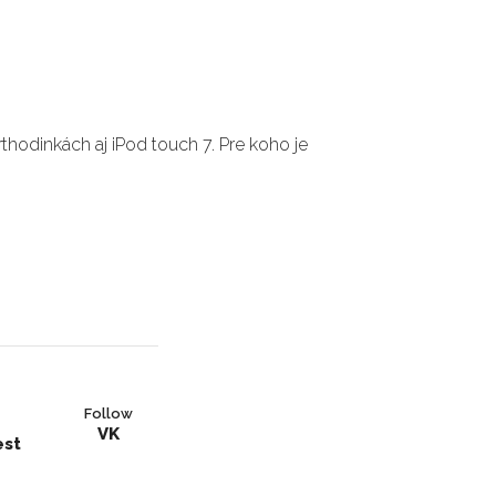
thodinkách aj iPod touch 7. Pre koho je
Follow
VK
est