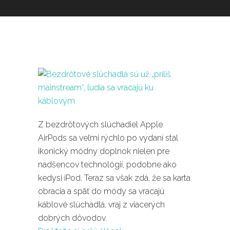
Z bezdrôtových slúchadiel Apple
AirPods sa veľmi rýchlo po vydaní stal
ikonický módny doplnok nielen pre
nadšencov technológií, podobne ako
kedysi iPod. Teraz sa však zdá, že sa karta
obracia a späť do módy sa vracajú
káblové slúchadlá, vraj z viacerých
dobrých dôvodov.