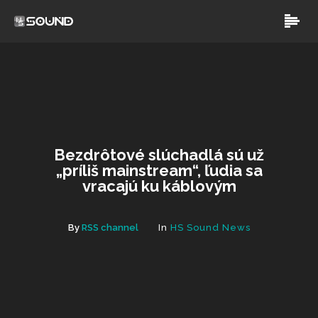
Bezdrôtové slúchadlá sú už
„príliš mainstream“, ľudia sa
vracajú ku káblovým
By
RSS channel
In
HS Sound News