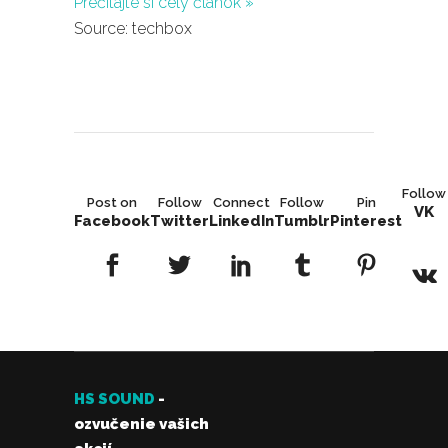
Prečítajte si celý článok »
Source: techbox
Follow
Post on
Follow
Connect
Follow
Pin
VK
Facebook
Twitter
LinkedIn
Tumblr
Pinterest
HS SOUND
-
ozvučenie vašich