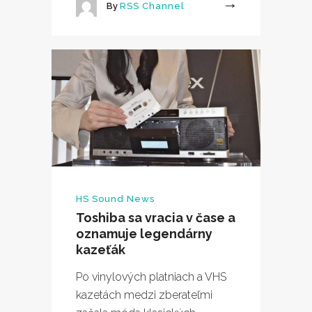
By
RSS Channel
More
HS Sound News
Toshiba sa vracia v čase a
oznamuje legendárny
kazeťák
Po vinylových platniach a VHS
kazetách medzi zberateľmi