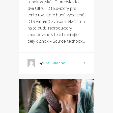
Juhokórejské LG predstavilo
dva Ultra HD televízory pre
tento rok, ktoré budú vybavené
DTS Virtual:X zvukom. Stačiť mu
na to budú reproduktory
zabudované v tele Prečítajte si
celý článok » Source: techbox...
By
RSS Channel
More