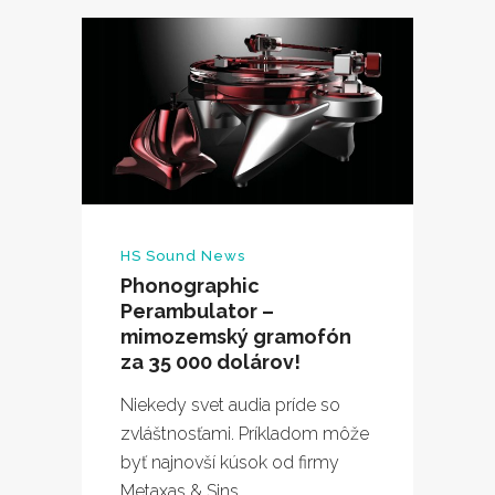
HS Sound News
Phonographic
Perambulator –
mimozemský gramofón
za 35 000 dolárov!
Niekedy svet audia príde so
zvláštnosťami. Príkladom môže
byť najnovší kúsok od firmy
Metaxas & Sins.