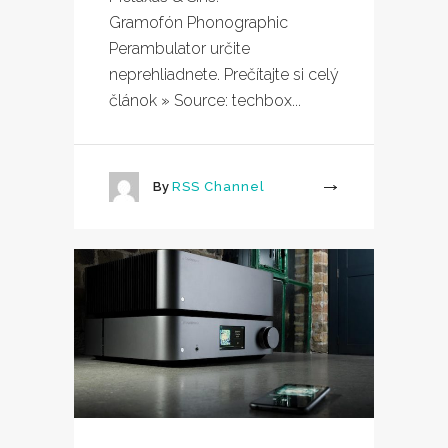
Gramofón Phonographic
Perambulator určite
neprehliadnete. Prečítajte si celý
článok » Source: techbox...
By
RSS Channel
More