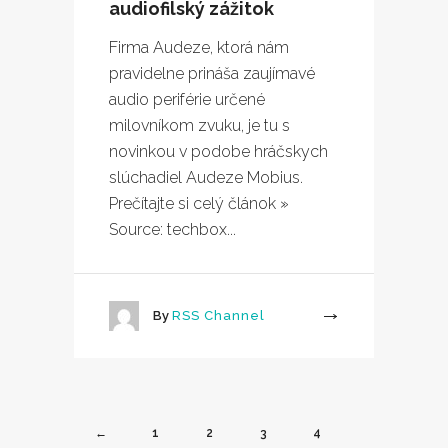
audiofilský zážitok
Firma Audeze, ktorá nám
pravidelne prináša zaujímavé
audio periférie určené
milovníkom zvuku, je tu s
novinkou v podobe hráčskych
slúchadiel Audeze Mobius.
Prečítajte si celý článok »
Source: techbox...
By
RSS Channel
More
←
1
2
3
4