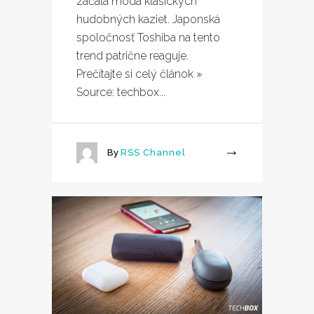
začala móda klasických
hudobných kaziet. Japonská
spoločnosť Toshiba na tento
trend patrične reaguje.
Prečítajte si celý článok »
Source: techbox...
By
RSS Channel
More