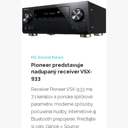
HS Sound News
Pioneer predstavuje
nadupaný receiver VSX-
933
Receiver Pioneer VSX-933 má
7.1 kanálov a ponúka špičkové
parametre, moderné spôsoby
počúvania hudby, internetové aj
Bluetooth prepojenie. Prečítajte
si celý článok » Source: