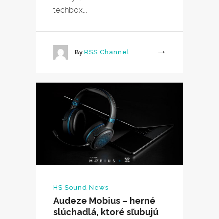
techbox...
By
RSS Channel
More
HS Sound News
Audeze Mobius – herné
slúchadlá, ktoré sľubujú