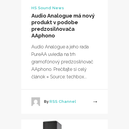
HS Sound News
Audio Analogue má nový
produkt v podobe
predzosilňovača
AAphono
Audio Analogue a jeho rada
PureAA uviedla na trh
gramofónový predzosilňovač
AAphono. Prečítajte si celý
článok » Source: techbox...
By
RSS Channel
More