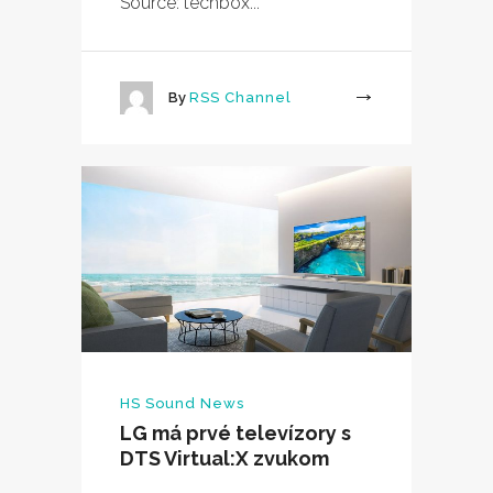
Source: techbox...
By
RSS Channel
More
HS Sound News
LG má prvé televízory s
DTS Virtual:X zvukom