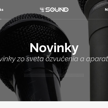
ás
N
Novinky
inky zo sveta ozvučenia a apara