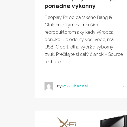
poriadne výkonný
Beoplay P2 od dánskeho Bang &
Olufsen je tým najmenším
reproduktorom aký kedy výrobca
ponúkol. Je odolný voči vode, má
USB-C port, dlhú výdrž a výborný
zvuk. Prečítajte si celý článok » Source:
techbox...
By
RSS Channel
More