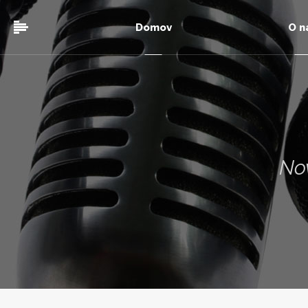
Domov
O n
Nov