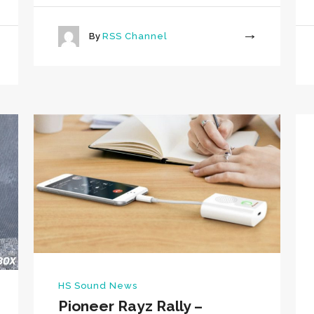
By
RSS Channel
More
HS Sound News
Pioneer Rayz Rally –