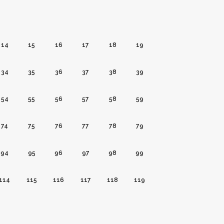
14
15
16
17
18
19
34
35
36
37
38
39
54
55
56
57
58
59
74
75
76
77
78
79
94
95
96
97
98
99
114
115
116
117
118
119