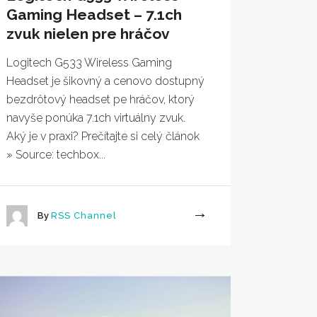
Gaming Headset – 7.1ch
zvuk nielen pre hráčov
Logitech G533 Wireless Gaming
Headset je šikovný a cenovo dostupný
bezdrôtový headset pe hráčov, ktorý
navyše ponúka 7.1ch virtuálny zvuk.
Aký je v praxi? Prečítajte si celý článok
» Source: techbox...
By
RSS Channel
More