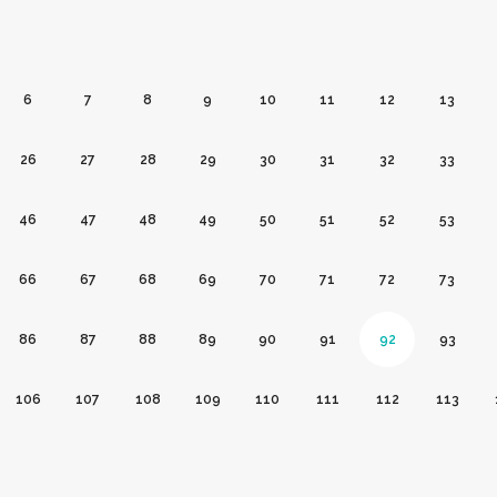
6
7
8
9
10
11
12
13
26
27
28
29
30
31
32
33
46
47
48
49
50
51
52
53
66
67
68
69
70
71
72
73
86
87
88
89
90
91
92
93
106
107
108
109
110
111
112
113