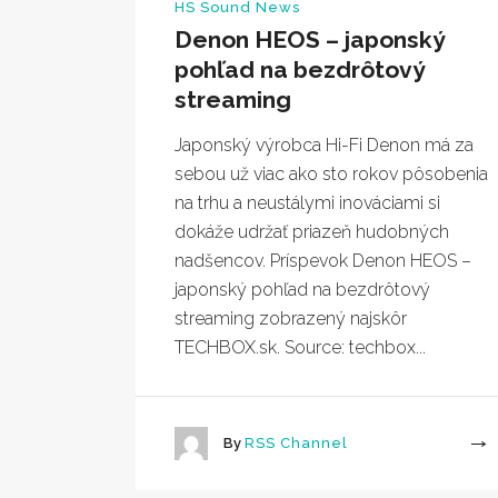
HS Sound News
Denon HEOS – japonský
pohľad na bezdrôtový
streaming
Japonský výrobca Hi-Fi Denon má za
sebou už viac ako sto rokov pôsobenia
na trhu a neustálymi inováciami si
dokáže udržať priazeň hudobných
nadšencov. Príspevok Denon HEOS –
japonský pohľad na bezdrôtový
streaming zobrazený najskôr
TECHBOX.sk. Source: techbox...
By
RSS Channel
More