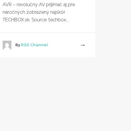
AVR – revolučný AV prijímač aj pre
náročných zobrazený najskôr
TECHBOX.sk. Source: techbox...
By
RSS Channel
More