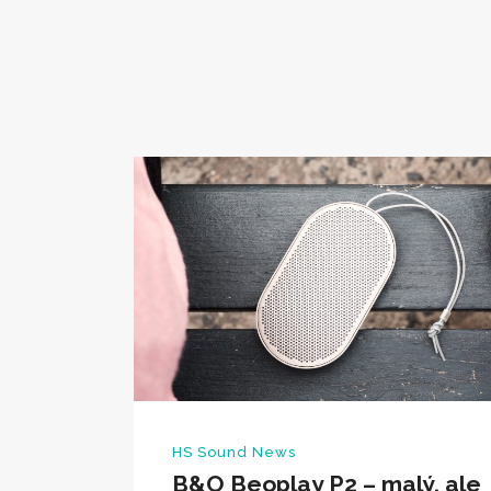
HS Sound News
B&O Beoplay P2 – malý, ale