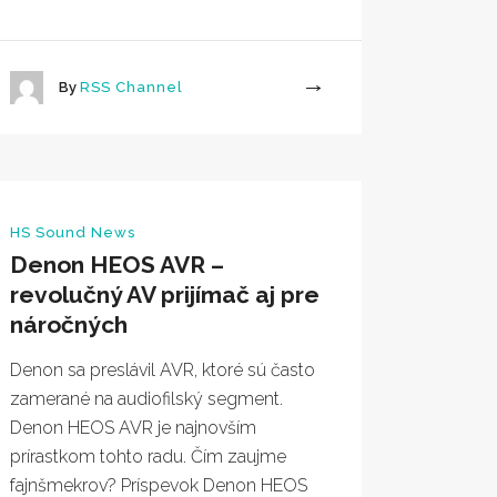
By
RSS Channel
More
HS Sound News
Denon HEOS AVR –
revolučný AV prijímač aj pre
náročných
Denon sa preslávil AVR, ktoré sú často
zamerané na audiofilský segment.
Denon HEOS AVR je najnovším
prírastkom tohto radu. Čím zaujme
fajnšmekrov? Príspevok Denon HEOS