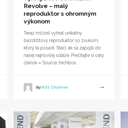
Revolve – malý
reproduktor s ohromným
výkonom
Teraz môžeš vyhrať unikátny
bezdrôtový reproduktor so zvukom,
ktorý ťa posadí. Stačí, ak sa zapojíš do
našej najnovšej súťaže. Prečítajte si celý
článok » Source: techbox...
By
RSS Channel
More