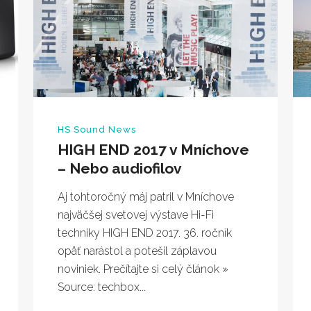
HS Sound News
HIGH END 2017 v Mníchove
– Nebo audiofilov
Aj tohtoročný máj patril v Mníchove
najväčšej svetovej výstave Hi-Fi
techniky HIGH END 2017. 36. ročník
opäť narástol a potešil záplavou
noviniek. Prečítajte si celý článok »
Source: techbox...