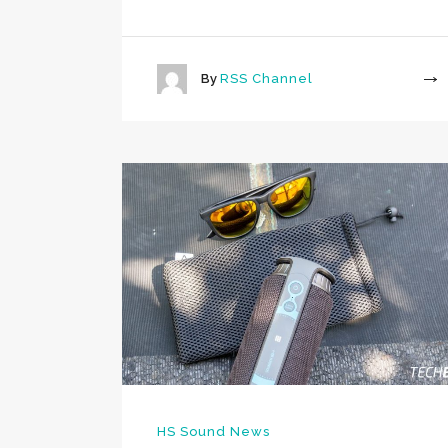
By
RSS Channel
More
HS Sound News