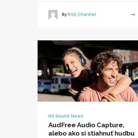
By
RSS Channel
More
HS Sound News
AudFree Audio Capture,
alebo ako si stiahnuť hudbu