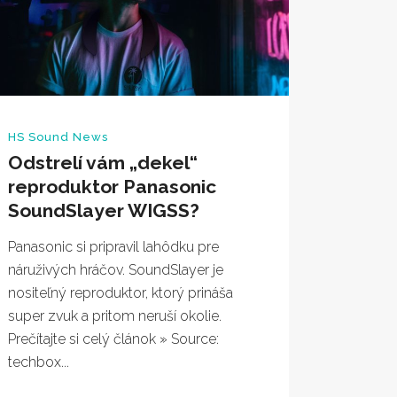
HS Sound News
Odstrelí vám „dekel“
reproduktor Panasonic
SoundSlayer WIGSS?
Panasonic si pripravil lahôdku pre
náruživých hráčov. SoundSlayer je
nositeľný reproduktor, ktorý prináša
super zvuk a pritom neruší okolie.
Prečítajte si celý článok » Source:
techbox...