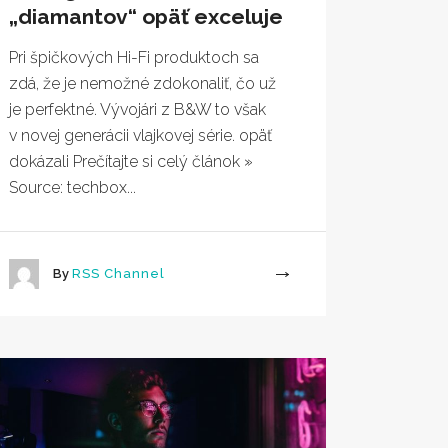
„diamantov“ opäť exceluje
Pri špičkových Hi-Fi produktoch sa
zdá, že je nemožné zdokonaliť, čo už
je perfektné. Vývojári z B&W to však
v novej generácii vlajkovej série. opäť
dokázali Prečítajte si celý článok »
Source: techbox...
By
RSS Channel
More