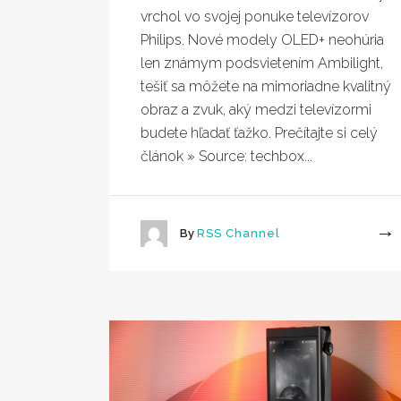
vrchol vo svojej ponuke televízorov
Philips. Nové modely OLED+ neohúria
len známym podsvietením Ambilight,
tešiť sa môžete na mimoriadne kvalitný
obraz a zvuk, aký medzi televízormi
budete hľadať ťažko. Prečítajte si celý
článok » Source: techbox...
By
RSS Channel
More