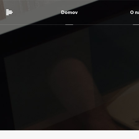
Domov
O n