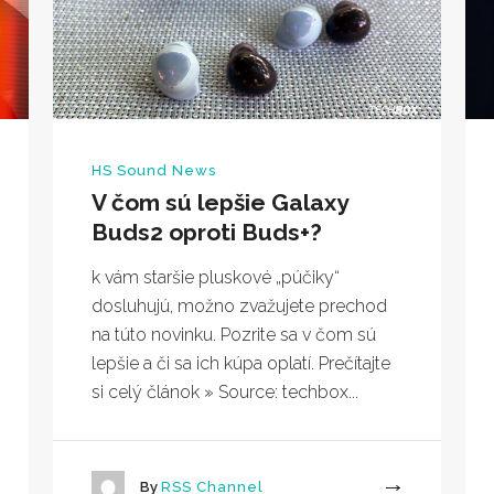
HS Sound News
V čom sú lepšie Galaxy
Buds2 oproti Buds+?
k vám staršie pluskové „púčiky“
dosluhujú, možno zvažujete prechod
na túto novinku. Pozrite sa v čom sú
lepšie a či sa ich kúpa oplatí. Prečítajte
si celý článok » Source: techbox...
By
RSS Channel
More