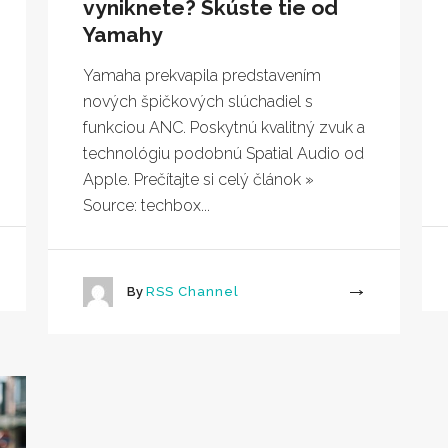
vyniknete? Skúste tie od
Yamahy
Yamaha prekvapila predstavením
nových špičkových slúchadiel s
funkciou ANC. Poskytnú kvalitný zvuk a
technológiu podobnú Spatial Audio od
Apple. Prečítajte si celý článok »
Source: techbox...
By
RSS Channel
More