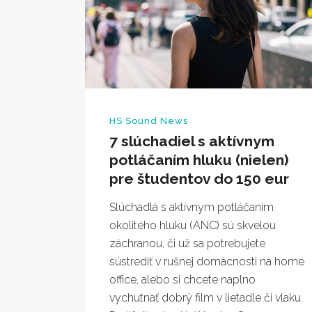
HS Sound News
7 slúchadiel s aktívnym
potláčaním hluku (nielen)
pre študentov do 150 eur
Slúchadlá s aktívnym potláčaním
okolitého hluku (ANC) sú skvelou
záchranou, či už sa potrebujete
sústrediť v rušnej domácnosti na home
office, alebo si chcete naplno
vychutnať dobrý film v lietadle či vlaku.