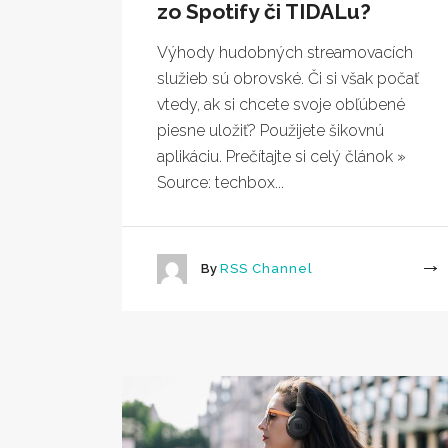
zo Spotify či TIDALu?
Výhody hudobných streamovacích
služieb sú obrovské. Či si však počať
vtedy, ak si chcete svoje obľúbené
piesne uložiť? Použijete šikovnú
aplikáciu. Prečítajte si celý článok »
Source: techbox...
By
RSS Channel
More