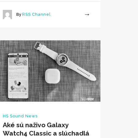
By
RSS Channel
More
HS Sound News
Aké sú naživo Galaxy
Watch4 Classic a slúchadlá