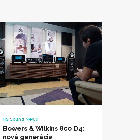
HS Sound News
Bowers & Wilkins 800 D4:
nová generácia