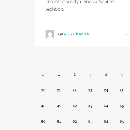
Prečítajte si celý článok » Source:
techbox...
By
RSS Channel
More
←
1
2
3
4
5
20
21
22
23
24
25
40
41
42
43
44
45
60
61
62
63
64
65