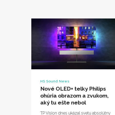
HS Sound News
Nové OLED+ telky Philips
ohúria obrazom a zvukom,
aký tu ešte nebol
TP Vision dnes ukázal svetu absolútny