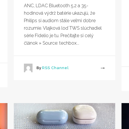
ANC, LDAC Bluetooth 5.2 a 35-
hodinová výdrž batérie ukazujú, že
Philips si audiom stále veľmi dobre
rozumie. Vlajková loď TWS slúchadiel
série Fidelio je tu. Prečítajte si celý
článok » Source: techbox...
By
RSS Channel
More