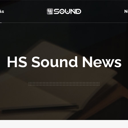
ás
N
HS Sound News