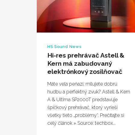
HS Sound News
Hi-res prehrávač Astell &
Kern má zabudovaný
elektrónkový zosilňovač
Máte veľa peňazí, milujete dobrú
hudbu a perfektný zvuk? Astell & Kern
A & Ultima SP2000T predstavuje
špičkový prehrávač, ktorý vyrieši
všetky tieto „problémy“. Prečítajte si
celý článok » Source: techbox...