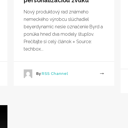
personalizáciou zvuku
Nový produktový rad známeho
nemeckého výrobcu slúchadiel
beyerdynamic nesie označenie Byrd a
ponúka hneď dva modely štupľov.
Prečítajte si celý článok » Source:
techbox...
By
RSS Channel
More