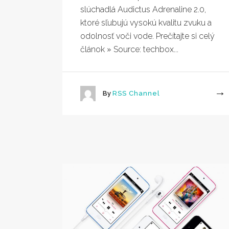
slúchadlá Audictus Adrenaline 2.0,
ktoré sľubujú vysokú kvalitu zvuku a
odolnosť voči vode. Prečítajte si celý
článok » Source: techbox...
By
RSS Channel
More