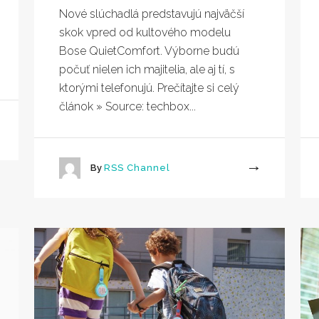
Nové slúchadlá predstavujú najväčší
skok vpred od kultového modelu
Bose QuietComfort. Výborne budú
počuť nielen ich majitelia, ale aj tí, s
ktorými telefonujú. Prečítajte si celý
článok » Source: techbox...
By
RSS Channel
More