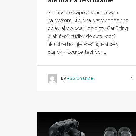
ale iba na testovanie
Spotify prekvapilo svojim prvým
hardvérom, ktoré sa pravdepodobne
objaví aj v predaji. Ide o tzv. Car Thing,
prehrávač hudby do auta, ktorý
aktuálne testuje. Prečítajte si celý
článok » Source: techbox...
By
RSS Channel
More