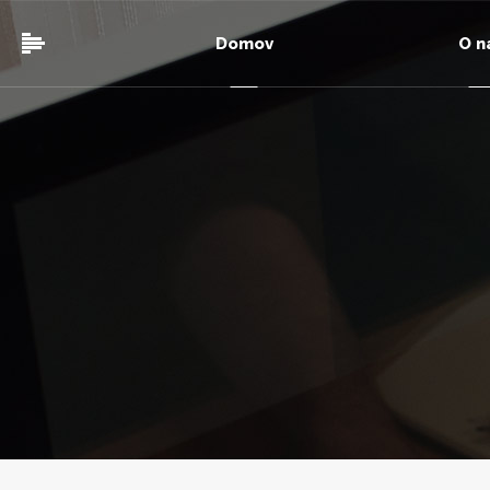
Domov
O n