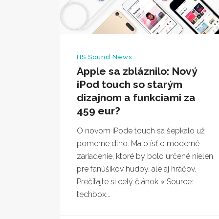
HS Sound News
Apple sa zbláznilo: Nový
iPod touch so starým
dizajnom a funkciami za
459 eur?
O novom iPode touch sa šepkalo už
pomerne dlho. Malo ísť o moderné
zariadenie, ktoré by bolo určené nielen
pre fanúšikov hudby, ale aj hráčov.
Prečítajte si celý článok » Source:
techbox...