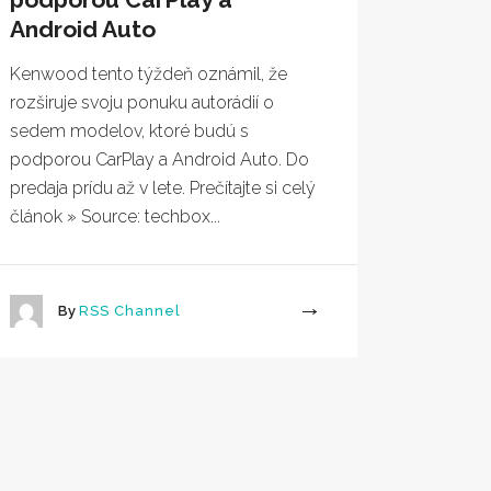
Android Auto
Kenwood tento týždeň oznámil, že
rozširuje svoju ponuku autorádií o
sedem modelov, ktoré budú s
podporou CarPlay a Android Auto. Do
predaja prídu až v lete. Prečítajte si celý
článok » Source: techbox...
By
RSS Channel
More