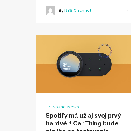
By
RSS Channel
More
HS Sound News
Spotify má už aj svoj prvý
hardvér! Car Thing bude