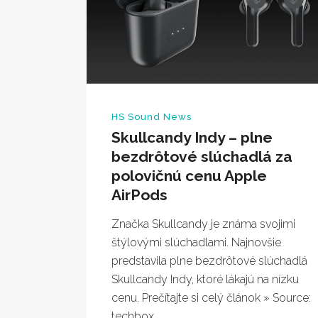
HS Sound News
Skullcandy Indy – plne
bezdrôtové slúchadlá za
polovičnú cenu Apple
AirPods
Značka Skullcandy je známa svojimi
štýlovými slúchadlami. Najnovšie
predstavila plne bezdrôtové slúchadlá
Skullcandy Indy, ktoré lákajú na nízku
cenu. Prečítajte si celý článok » Source:
techbox...