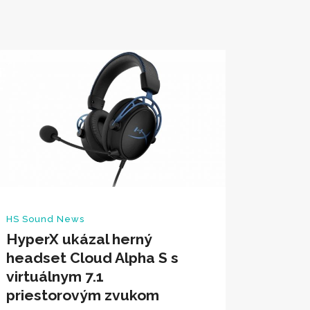
HS Sound News
HyperX ukázal herný
headset Cloud Alpha S s
virtuálnym 7.1
priestorovým zvukom