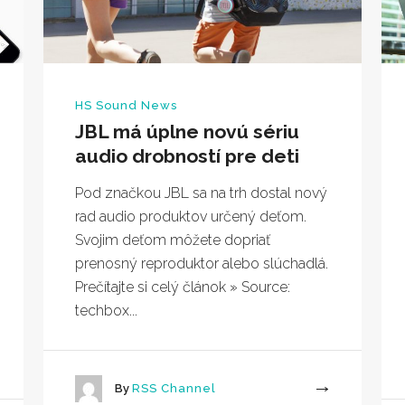
HS Sound News
JBL má úplne novú sériu
audio drobností pre deti
Pod značkou JBL sa na trh dostal nový
rad audio produktov určený deťom.
Svojim deťom môžete dopriať
prenosný reproduktor alebo slúchadlá.
Prečítajte si celý článok » Source:
techbox...
By
RSS Channel
More