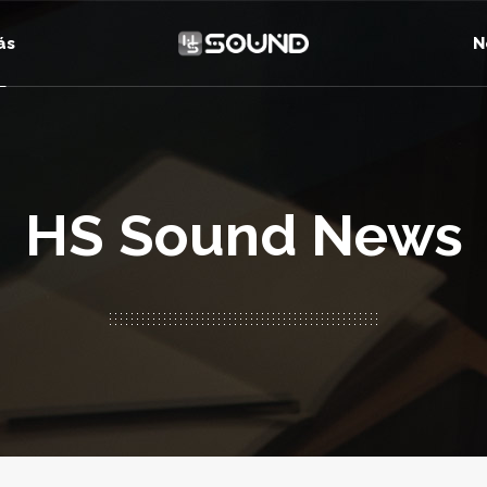
ás
N
HS Sound News