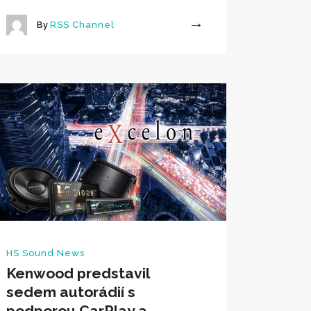
By
RSS Channel
More
HS Sound News
Kenwood predstavil
sedem autorádií s
podporou CarPlay a