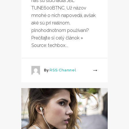
nás sú slúchadlá JBL
TUNE600BTNC. Už názov
mnohé o nich napovedá, avšak
aké sú pri reálnom,
plnohodnotnom používaní?
Prečítajte si celý článok »
Source: techbox...
By
RSS Channel
More