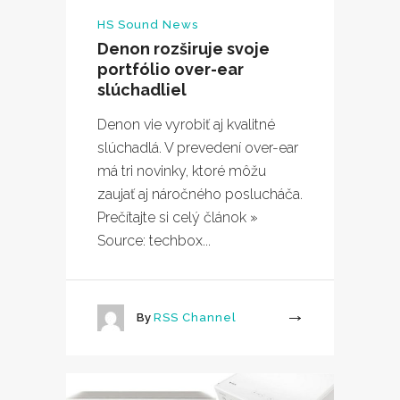
HS Sound News
Denon rozširuje svoje
portfólio over-ear
slúchadliel
Denon vie vyrobiť aj kvalitné
slúchadlá. V prevedení over-ear
má tri novinky, ktoré môžu
zaujať aj náročného poslucháča.
Prečítajte si celý článok »
Source: techbox...
By
RSS Channel
More