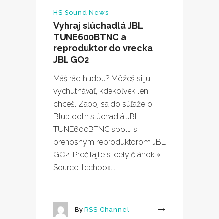
HS Sound News
Vyhraj slúchadlá JBL
TUNE600BTNC a
reproduktor do vrecka
JBL GO2
Máš rád hudbu? Môžeš si ju
vychutnávať, kdekoľvek len
chceš. Zapoj sa do súťaže o
Bluetooth slúchadlá JBL
TUNE600BTNC spolu s
prenosným reproduktorom JBL
GO2. Prečítajte si celý článok »
Source: techbox...
By
RSS Channel
More