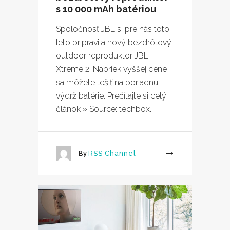
s 10 000 mAh batériou
Spoločnosť JBL si pre nás toto
leto pripravila nový bezdrôtový
outdoor reproduktor JBL
Xtreme 2. Napriek vyššej cene
sa môžete tešiť na poriadnu
výdrž batérie. Prečítajte si celý
článok » Source: techbox...
By
RSS Channel
More