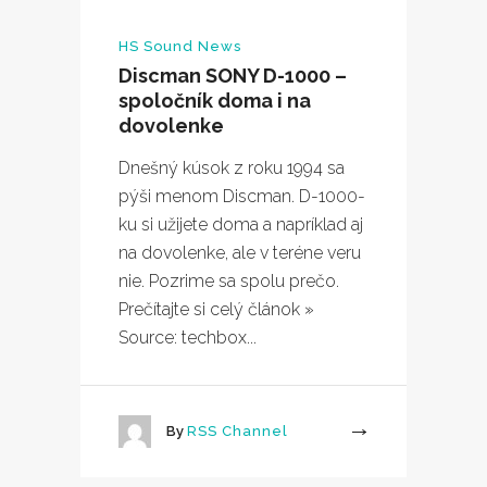
HS Sound News
Discman SONY D-1000 –
spoločník doma i na
dovolenke
Dnešný kúsok z roku 1994 sa
pýši menom Discman. D-1000-
ku si užijete doma a napríklad aj
na dovolenke, ale v teréne veru
nie. Pozrime sa spolu prečo.
Prečítajte si celý článok »
Source: techbox...
By
RSS Channel
More