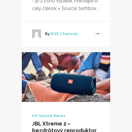
- je z čoho vyberať. Prečítajte si
celý článok » Source: techbox...
By
RSS Channel
More
HS Sound News
JBL Xtreme 2 –
bezdrôtový reproduktor