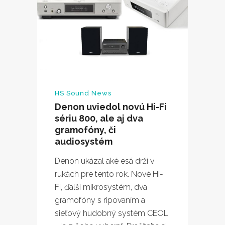
HS Sound News
Denon uviedol novú Hi-Fi
sériu 800, ale aj dva
gramofóny, či
audiosystém
Denon ukázal aké esá drží v
rukách pre tento rok. Nové Hi-
Fi, ďalší mikrosystém, dva
gramofóny s ripovaním a
sieťový hudobný systém CEOL