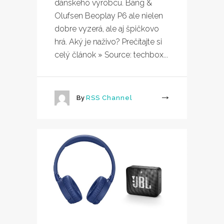
dánskeho výrobcu. Bang &
Olufsen Beoplay P6 ale nielen
dobre vyzerá, ale aj špičkovo
hrá. Aký je naživo? Prečítajte si
celý článok » Source: techbox...
By
RSS Channel
More