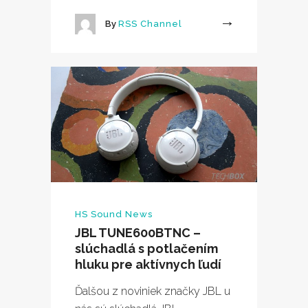
By
RSS Channel
More
HS Sound News
JBL TUNE600BTNC –
slúchadlá s potlačením
hluku pre aktívnych ľudí
Ďalšou z noviniek značky JBL u