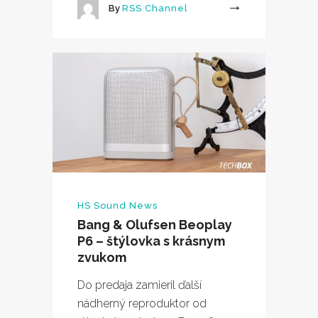
By
RSS Channel
More
HS Sound News
Bang & Olufsen Beoplay
P6 – štýlovka s krásnym
zvukom
Do predaja zamieril ďalší
nádherný reproduktor od