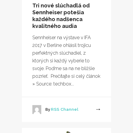
Tri nové slúchadlá od
Sennheiser potešia
každého nadšenca
kvalitného audia
Sennheiser na výstave v IFA
2017 v Berlíne ohlásil trojicu
perfektných slúchadiel, z
ktorých si každý vyberie to
svoje. Poďme sa na ne bližšie
pozrieť. Prečítajte si celý článok
» Source: techbox...
By
RSS Channel
More