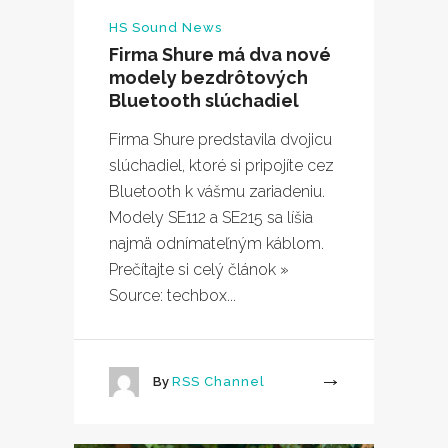
HS Sound News
Firma Shure má dva nové
modely bezdrôtových
Bluetooth slúchadiel
Firma Shure predstavila dvojicu
slúchadiel, ktoré si pripojíte cez
Bluetooth k vášmu zariadeniu.
Modely SE112 a SE215 sa líšia
najmä odnímateľným káblom.
Prečítajte si celý článok »
Source: techbox...
By
RSS Channel
More