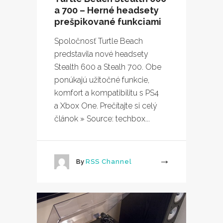
a 700 – Herné headsety
prešpikované funkciami
Spoločnosť Turtle Beach
predstavila nové headsety
Stealth 600 a Stealh 700. Obe
ponúkajú užitočné funkcie,
komfort a kompatibilitu s PS4
a Xbox One. Prečítajte si celý
článok » Source: techbox...
By
RSS Channel
More