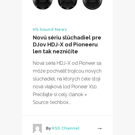
HS Sound News
Novú sériu slúchadiel pre
DJov HDJ-X od Pioneeru
len tak nezničíte
Nová séria HDJ-X od Pioneer sa
môže pochváliť trojicou nových
slúchadiel, na ktorých čele stojí
nová vlajková loď Pioneer X10.
Prečítajte si celý článok »
Source: techbox...
By
RSS Channel
More