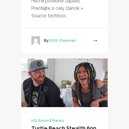
nechá poriadne zaplatiť.
Prečítajte si celý článok »
Source: techbox...
By
RSS Channel
More
HS Sound News
Turtle Beach Stealth 600