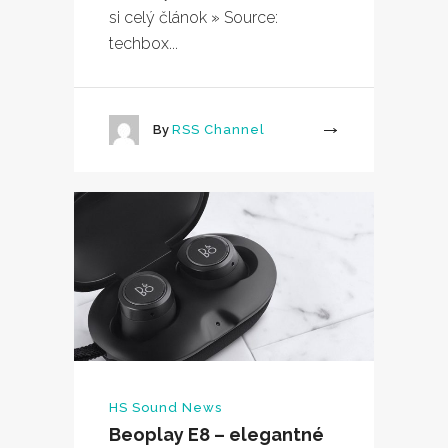
si celý článok » Source:
techbox...
By
RSS Channel
More
HS Sound News
Beoplay E8 – elegantné