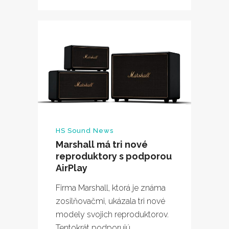
HS Sound News
Marshall má tri nové
reproduktory s podporou
AirPlay
Firma Marshall, ktorá je známa
zosilňovačmi, ukázala tri nové
modely svojich reproduktorov.
Tentokrát podporujú