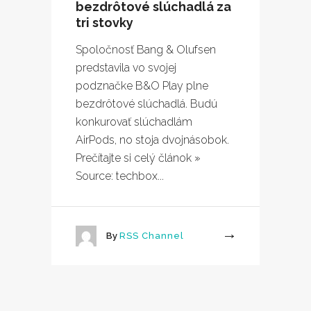
bezdrôtové slúchadlá za
tri stovky
Spoločnosť Bang & Olufsen
predstavila vo svojej
podznačke B&O Play plne
bezdrôtové slúchadlá. Budú
konkurovať slúchadlám
AirPods, no stoja dvojnásobok.
Prečítajte si celý článok »
Source: techbox...
By
RSS Channel
More